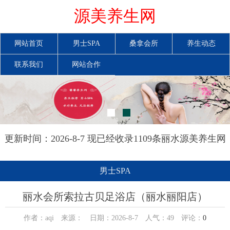
源美养生网
网站首页
男士SPA
桑拿会所
养生动态
联系我们
网站合作
更新时间：2026-8-7 现已经收录1109条丽水源美养生网
信息
男士SPA
丽水会所索拉古贝足浴店（丽水丽阳店）
作者：aqi 来源： 日期：2026-8-7 人气：
49
评论：
0