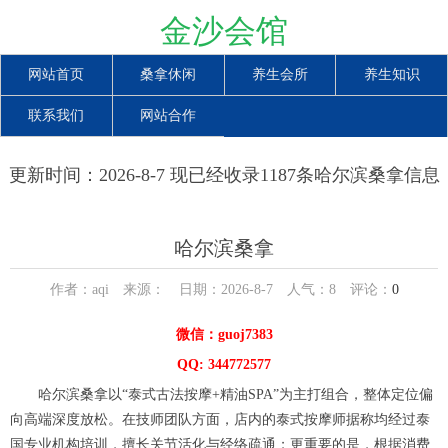
金沙会馆
网站首页
桑拿休闲
养生会所
养生知识
联系我们
网站合作
更新时间：2026-8-7 现已经收录1187条哈尔滨桑拿信息
哈尔滨桑拿
作者：aqi 来源： 日期：2026-8-7 人气：
8
评论：
0
微信：guoj7383
QQ: 344772577
哈尔滨桑拿以“泰式古法按摩+精油SPA”为主打组合，整体定位偏
向高端深度放松。在技师团队方面，店内的泰式按摩师据称均经过泰
国专业机构培训，擅长关节活化与经络疏通；更重要的是，根据消费