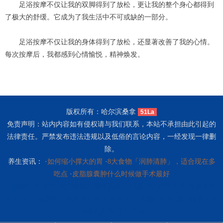
足浴按摩不仅让我的双脚得到了放松，更让我的整个身心都得到
了极大的舒缓。它成为了我生活中不可或缺的一部分。
足浴按摩不仅让我的身体得到了放松，还显著改善了我的心情。
每次按摩后，我都感到心情愉悦，精神焕发。
版权所有：哈尔滨桑拿
51La
免责声明：站内内容如有侵权请与我们联系，本站不承担由此引起的
法律责任。严禁发布违法违规以及低俗的言论内容，一经发现一律删
除。
养生资讯： ·
如何缩小撑大的胃
·
8大食物「润肺清肺」，适合现在多
吃点
·
皮脂腺囊肿什么时候做手术最好
上海静安区水疗
南京建邺区高端桑拿
广州荔湾区丝袜会所
深圳龙岗
男士spa
上海普陀区会所
杭州江干桑拿
广州花都区会所
厦门桑拿会所
昆明会所
苏州吴江spa