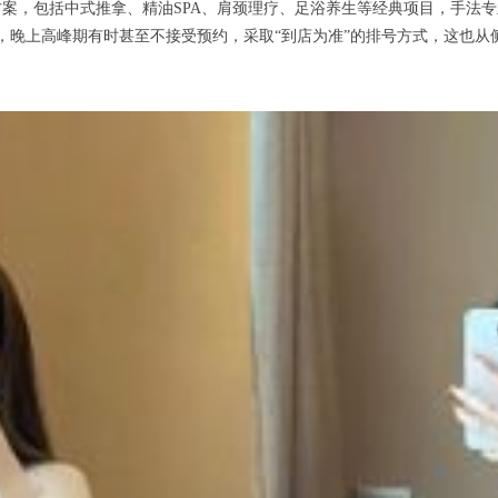
，包括中式推拿、精油SPA、肩颈理疗、足浴养生等经典项目，手法专
人，晚上高峰期有时甚至不接受预约，采取“到店为准”的排号方式，这也