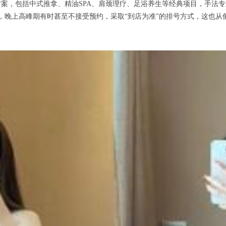
，包括中式推拿、精油SPA、肩颈理疗、足浴养生等经典项目，手法专
人，晚上高峰期有时甚至不接受预约，采取“到店为准”的排号方式，这也