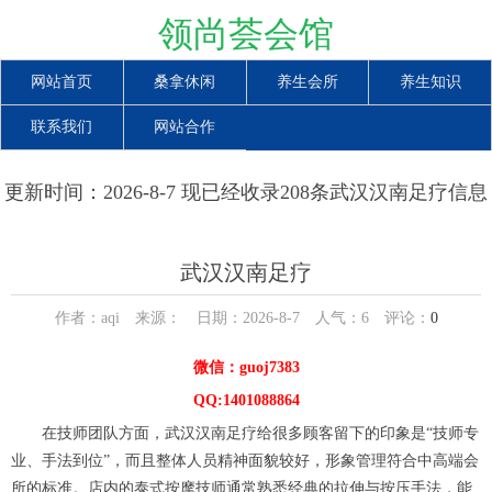
领尚荟会馆
网站首页
桑拿休闲
养生会所
养生知识
联系我们
网站合作
更新时间：2026-8-7 现已经收录208条武汉汉南足疗信息
武汉汉南足疗
作者：aqi 来源： 日期：2026-8-7 人气：
6
评论：
0
微信：guoj7383
QQ:1401088864
在技师团队方面，武汉汉南足疗给很多顾客留下的印象是“技师专
业、手法到位”，而且整体人员精神面貌较好，形象管理符合中高端会
所的标准。店内的泰式按摩技师通常熟悉经典的拉伸与按压手法，能