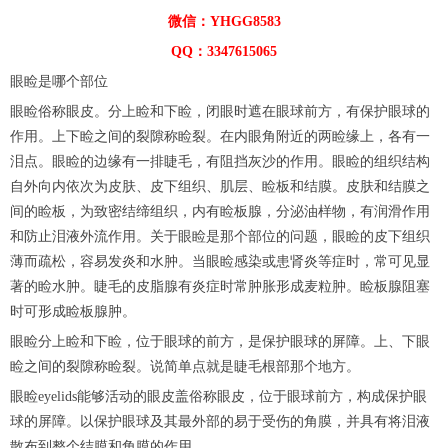
微信：YHGG8583
QQ：3347615065
眼睑是哪个部位
眼睑俗称眼皮。分上睑和下睑，闭眼时遮在眼球前方，有保护眼球的
作用。上下睑之间的裂隙称睑裂。在内眼角附近的两睑缘上，各有一
泪点。眼睑的边缘有一排睫毛，有阻挡灰沙的作用。眼睑的组织结构
自外向内依次为皮肤、皮下组织、肌层、睑板和结膜。皮肤和结膜之
间的睑板，为致密结缔组织，内有睑板腺，分泌油样物，有润滑作用
和防止泪液外流作用。关于眼睑是那个部位的问题，眼睑的皮下组织
薄而疏松，容易发炎和水肿。当眼睑感染或患肾炎等症时，常可见显
著的睑水肿。睫毛的皮脂腺有炎症时常肿胀形成麦粒肿。睑板腺阻塞
时可形成睑板腺肿。
眼睑分上睑和下睑，位于眼球的前方，是保护眼球的屏障。上、下眼
睑之间的裂隙称睑裂。说简单点就是睫毛根部那个地方。
眼睑eyelids能够活动的眼皮盖俗称眼皮，位于眼球前方，构成保护眼
球的屏障。以保护眼球及其最外部的易于受伤的角膜，并具有将泪液
散布到整个结膜和角膜的作用。