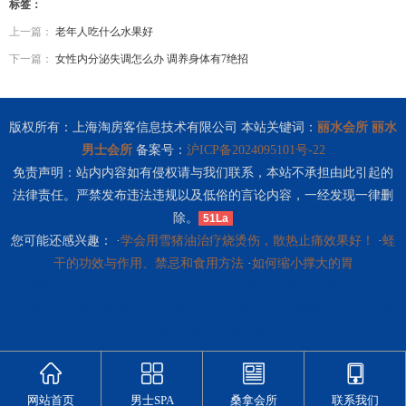
标签：
上一篇：
老年人吃什么水果好
下一篇：
女性内分泌失调怎么办 调养身体有7绝招
版权所有：上海淘房客信息技术有限公司 本站关键词：
丽水会所
丽水
男士会所
备案号：
沪ICP备2024095101号-22
免责声明：站内内容如有侵权请与我们联系，本站不承担由此引起的
法律责任。严禁发布违法违规以及低俗的言论内容，一经发现一律删
除。
51La
您可能还感兴趣： ·
学会用雪猪油治疗烧烫伤，散热止痛效果好！
·
蛏
干的功效与作用、禁忌和食用方法
·
如何缩小撑大的胃
杭州夜生活" /> <meta name=
长沙望城区附近的桑拿
三亚会所
广州
越秀区会所
郑州桑拿
长沙休闲会所
苏州桑拿
深圳龙岗区附近的桑拿
深圳盐田桑拿
嘉兴按摩
网站首页
男士SPA
桑拿会所
联系我们