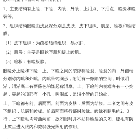
1、主要结构有上睑、下睑、内眦、外眦、上泪点、下泪点、睑缘和睑
裂等。
2、组织结构眼睑由浅及深分别是皮肤、皮下组织、肌层、睑板和睑结
膜。
（1）皮下组织：为疏松结缔组织、易水肿。
（2）肌层：主要是眼轮匝肌和提上睑肌。
（3）睑板：有睑板腺。
眼睑分上睑和下睑，上、下睑之间的裂隙称睑裂。睑裂的内、外侧端
分别称内眦和外眦。内眦呈钝圆形，附近有一微陷的空间，叫做泪
湖，泪湖底上有蔷薇色的隆起称泪阜。上、下睑的内侧端各有一小突
起，突起的顶部有一小孔，叫泪点，是泪小管的开始处。
上、下睑都有前、后两面。前面为皮肤，后面为结膜。二者之间有皮
下组织，肌层和睑板。前后两面移行部叫脸缘。睑缘有睫毛约2、3
行，上下睫毛均弯曲向前，故闭眼时并不妨碍睑裂的关闭。睫毛有防
止灰尘进入眼内和减弱强光照射的作用。