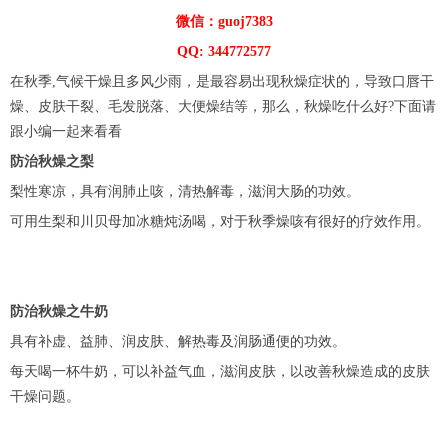
微信：guoj7383
QQ: 344772577
在秋季,气候干燥且多风少雨，是最容易出现秋燥症状的，导致口唇干
燥、皮肤干裂、毛发脱落、大便燥结等，那么，秋燥吃什么好?下面请
跟小编一起来看看
防治秋燥之梨
梨性寒凉，具有润肺止咳，清热解毒，滋润大肠的功效。
可用生梨和川贝母加冰糖炖汤喝，对于秋季燥咳有很好的疗效作用。
防治秋燥之牛奶
具有补虚、益肺、润皮肤、解热毒及润肠通便的功效。
每天喝一杯牛奶，可以补益气血，滋润皮肤，以改善秋燥造成的皮肤
干燥问题。