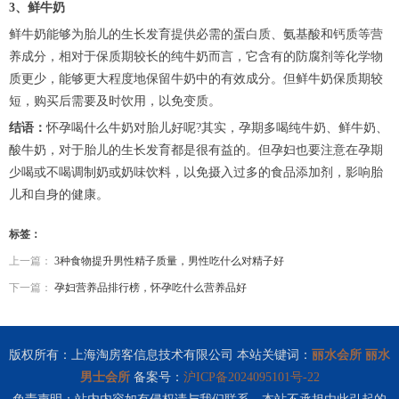
3、鲜牛奶
鲜牛奶能够为胎儿的生长发育提供必需的蛋白质、氨基酸和钙质等营
养成分，相对于保质期较长的纯牛奶而言，它含有的防腐剂等化学物
质更少，能够更大程度地保留牛奶中的有效成分。但鲜牛奶保质期较
短，购买后需要及时饮用，以免变质。
结语：
怀孕喝什么牛奶对胎儿好呢?其实，孕期多喝纯牛奶、鲜牛奶、
酸牛奶，对于胎儿的生长发育都是很有益的。但孕妇也要注意在孕期
少喝或不喝调制奶或奶味饮料，以免摄入过多的食品添加剂，影响胎
儿和自身的健康。
标签：
上一篇：
3种食物提升男性精子质量，男性吃什么对精子好
下一篇：
孕妇营养品排行榜，怀孕吃什么营养品好
版权所有：上海淘房客信息技术有限公司 本站关键词：
丽水会所
丽水
男士会所
备案号：
沪ICP备2024095101号-22